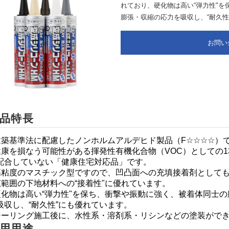
れており、硬化物は高い“弾力性"
膨張・収縮の応力を吸収し、“耐久性
お問い
品特長
建築基準法に配慮したノンホルムアルデヒド製品（
F☆☆☆☆
）
健康を損なう可能性がある揮発性有機化合物（
VOC
）としての
1
合していない「健康住宅対応品」です。
高粘度のマスチック型ですので、凹凸面への充填接着剤として
広範囲の下地材料への“接着性
"
に優れています。
硬化物は高い“弾力性
"
を保ち、衝撃や振動に強く、被着体同士の
収し、“耐久性”にも優れています。
シーリング施工後に、水性系・溶剤系・リシンなどの塗装がで
用用途