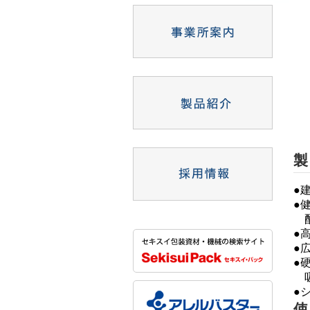
製
●
●
配
●
●
●
吸
●
使