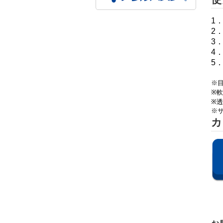
1
2
3
4
5
（
※
※
軟
※
透
※
カ