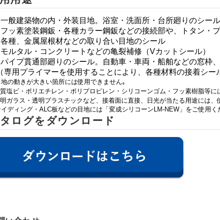
．
一般建築物の内・外装目地。浴室・洗面所・台所廻りのシー
．フッ素塗装鋼鈑・各種カラー鋼鈑などの接続部や、トタン・
．各種、金属屋根材などの取り合い目地のシール
．モルタル・コンクリートなどの亀裂補修（
V
カットシール）
．パイプ貫通部廻りのシール。自動車・車両・船舶などの窓枠
専用プライマーを使用することにより、各種材料の接着シー
目地の動きが大きい箇所には使用できません
｡
質塩ビ・ポリエチレン・ポリプロピレン・シリコーンゴム・フッ素樹脂等に
明ガラス・透明プラスチックなど、接着面に直接、日光が当たる用途には、
サイディング・
ALC
板などの目地には「変成シリコーン
LM-NEW
」をご使用く
タログをダウンロード