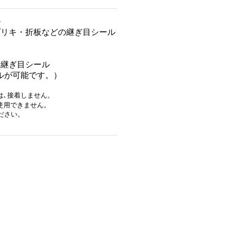
ル
プリキ・折板などの継ぎ目シール
、継ぎ目シール
ルが可能です。）
は
､
接着しません。
使用できません。
ださい。