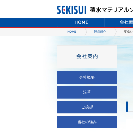
HOME
製品紹介
変成シ
会社概要
沿革
ご挨拶
当社の強み